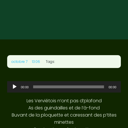
•
No tags
octobre 7
13:06
Tags:
Lecteur
audio
00:00
00:00
Les Verviétois n’ont pas d’plafond
As des guindailles et de l’à-fond
Buvant de la ploquette et caressant des p’tites
minettes