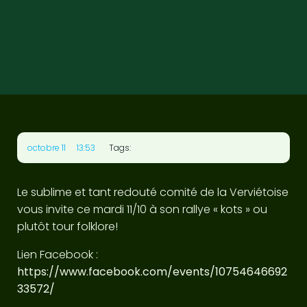
•
No tags
octobre 11
13:53
Tags:
Le sublime et tant redouté comité de la Verviétoise
vous invite ce mardi 11/10 à son rallye « kots » ou
plutôt tour folklore!
Lien Facebook :
https://www.facebook.com/events/10754646692
33572/